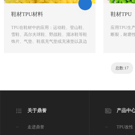
鞋材TPU材料
鞋材TPU
TPU在鞋材中的应用：运动鞋、登山鞋、
应用TPU生
雪鞋、高尔夫球鞋、野战鞋、溜冰鞋等鞋
断裂，耐磨
饰片、气垫、鞋底充气垫或充液垫以及边
料、后跟底和鞋大底、透明鞋帮、标牌
等。
总数:17
关于鼎誉
产品中
走进鼎誉
TPU改性