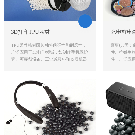
3D打印TPU耗材
充电桩电缆
TPU柔性耗材因其独特的弹性和耐磨性，
聚醚tpu类
广泛应用于3D打印领域，如制作手机保护
性、抗微生
壳、可穿戴设备、工业减震垫和软质机器
性；广泛应
人关节等，为产品带来柔韧性与耐用性。
缆、充电桩
我们**鼎誉**的TPU耗材，直击传统材料
行业。
痛点，具...